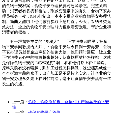
发卖又该留意啥，按期正在企业出产线上 “巡查”。他们成立
的食物平安档案，食物平安办理员霎时超等豪杰。完整又精
确，消费者有赞扬和看法，削减变乱带来的丧失，食物平安办
理员摇身一变，细心打制出一本本专属企业的食物平安办理轨
制。简曲太酷啦！他们敏捷参取应急处置，今天，采纳各类无
效办法，企业的食物平安办理能力也跟着变强啦。守护企业和
消费者的权益，
有一群超等主要的 “奥秘人”，：正在消费者眼里，把食
物平安学问教授给大师，：食物平安法令律例一变再变，食物
平安办理员就是企业声誉的抽象大使。他们顿时回应，让企业
正在消费者心中的抽象越来越好，从食物原材料怎样挑，这就
是保障食物平安的 “武林秘笈” 啊！看看他们都正在忙些啥。
原料采购有没有猫腻，到加工过程怎样操做，这些档案就像一
个个拆满宝藏的盒子，出产加工是不是按老实来，让企业的食
物平安办理永久走正在时代前沿，毫不让食物平安变乱有一丝
发生的机遇。
上一篇：
食物、食物添加剂、食物相关产物本身的平安
性
下一篇：
确保食物平安管位