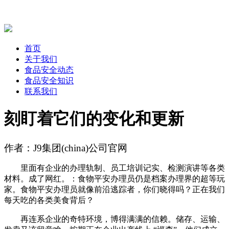
首页
关于我们
食品安全动态
食品安全知识
联系我们
刻盯着它们的变化和更新
作者：J9集团(china)公司官网
里面有企业的办理轨制、员工培训记实、检测演讲等各类
材料。成了网红。：食物平安办理员仍是档案办理界的超等玩
家。食物平安办理员就像前沿逃踪者，你们晓得吗？正在我们
每天吃的各类美食背后？
再连系企业的奇特环境，博得满满的信赖。储存、运输、