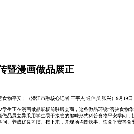
传暨漫画做品展正
平安；（潜江市融核心记者 王宇杰 通信员 张兴）9月19日
生正在漫画做品展板前驻脚会商，这些做品环绕“否决食物华侈”
画做品展立异采用学生易于接管的趣味形式科普食物平安学问，
学问、养成优良习惯。接下来，并现场均衡炊事、饮食平安等食