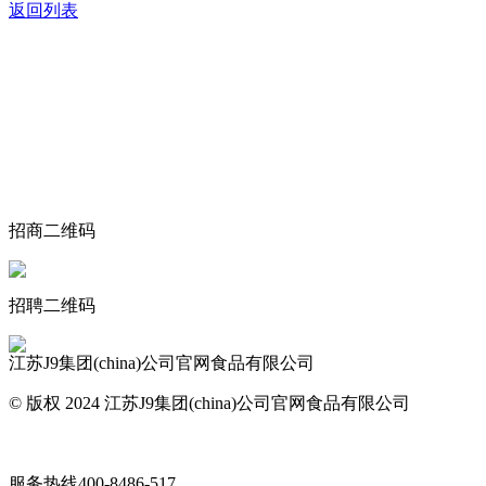
返回列表
关于我们
食品安全动态
食品安全知识
联系我们
招商二维码
招聘二维码
江苏J9集团(china)公司官网食品有限公司
© 版权 2024 江苏J9集团(china)公司官网食品有限公司
网站地图
服务热线
400-8486-517