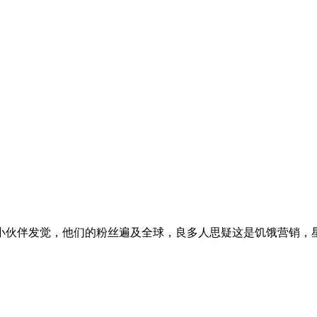
伙伴发觉，他们的粉丝遍及全球，良多人思疑这是饥饿营销，