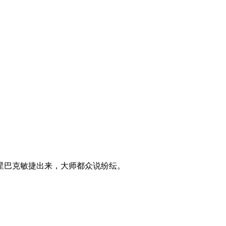
星巴克敏捷出来，大师都众说纷纭。