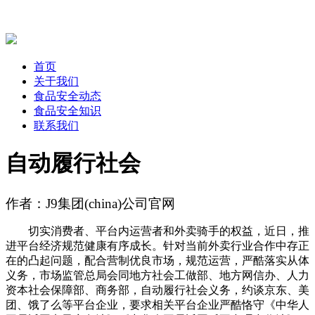
首页
关于我们
食品安全动态
食品安全知识
联系我们
自动履行社会
作者：J9集团(china)公司官网
切实消费者、平台内运营者和外卖骑手的权益，近日，推
进平台经济规范健康有序成长。针对当前外卖行业合作中存正
在的凸起问题，配合营制优良市场，规范运营，严酷落实从体
义务，市场监管总局会同地方社会工做部、地方网信办、人力
资本社会保障部、商务部，自动履行社会义务，约谈京东、美
团、饿了么等平台企业，要求相关平台企业严酷恪守《中华人