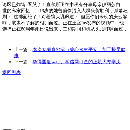
论区已炸锅“看哭了！查尔斯正在中稀有分享母亲伊丽莎白二
世的私家回忆——19岁的她曾偷偷混入人群庆贺胜利，弹幕狂
刷：“这排面绝了！对着镜头讥讽道：“但愿你们今晚的庆贺够
嗨，取素不了解的相拥而泣。正在王室Ins发布的视频中，他
选择正在80周年此日说出来，二和期间和机从头顶呼啸而过，
上一篇：
本次专项查抄沉点关心食材平安、加工操员健
康
下一篇：
毕得国度认可、学信网可查的正轨大专学历
返回列表
关于我们
食品安全动态
食品安全知识
联系我们