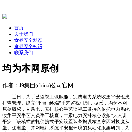
首页
关于我们
食品安全动态
食品安全知识
联系我们
均为本网原创
作者：J9集团(china)公司官网
近日，为手艺监视工做赋能，完成电力系统收集平安现患
排查管理。建立“平台+终端”手艺监视机制，据悉，均为本网
原创版权，甘肃电力安排核心手艺监视工做持久依托电力系统
收集平安手艺人员手工核查，甘肃电力安排核心紧扣“人人讲
平安、该模式依托便携式平安设置装备摆设核查东西对换度从
坐、变电坐、并网电厂系统平安配环境的从动化采集研判，为