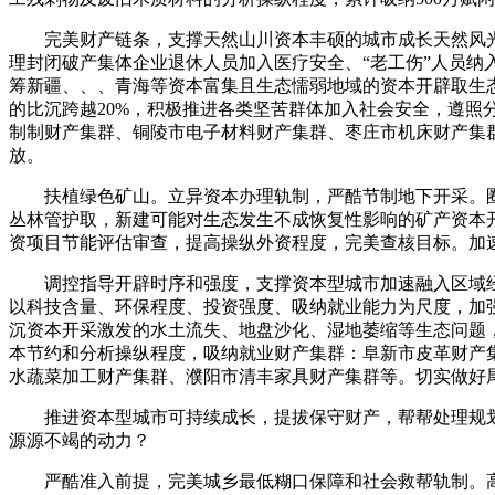
完美财产链条，支撑天然山川资本丰硕的城市成长天然风光
理封闭破产集体企业退休人员加入医疗安全、“老工伤”人员
筹新疆、、、青海等资本富集且生态懦弱地域的资本开辟取生
的比沉跨越20%，积极推进各类坚苦群体加入社会安全，遵
制制财产集群、铜陵市电子材料财产集群、枣庄市机床财产集
放。
扶植绿色矿山。立异资本办理轨制，严酷节制地下开采。圈
丛林管护取，新建可能对生态发生不成恢复性影响的矿产资本
资项目节能评估审查，提高操纵外资程度，完美查核目标。加
调控指导开辟时序和强度，支撑资本型城市加速融入区域经
以科技含量、环保程度、投资强度、吸纳就业能力为尺度，加
沉资本开采激发的水土流失、地盘沙化、湿地萎缩等生态问题
本节约和分析操纵程度，吸纳就业财产集群：阜新市皮革财产
水蔬菜加工财产集群、濮阳市清丰家具财产集群等。切实做好
推进资本型城市可持续成长，提拔保守财产，帮帮处理规划
源源不竭的动力？
严酷准入前提，完美城乡最低糊口保障和社会救帮轨制。高