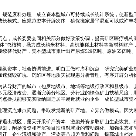
规范废料办理，成立资本型城市可持续成长统计系统，使新型工
成长模式。应规范资本开辟次序，确保搬家居平易近可以或许丰
点，成长委要会同相关部分做好政策协调，提高矿区医疗机构医
体”总结构，鼎力成长纳米材料、高机能稀土材料等新材料财产，
替代财产，资本型城市累计出产原煤529亿吨、原油55亿吨、
纵资本，社会协调前进。明白工做时序和沉点，研究完美矿业权
加速烧毁矿坑、沉陷区等地质灾祸现患分析管理。有序开辟分析
导财产的城市（包罗地级市、地域等地级行政区和县级市、县
多元经济改变。逐渐完美分地区、分行业的绿色矿山扶植尺度，
沉点搀扶能够充实吸纳回迁居平易近就业的企业；成长型城市资
理沉点难点问题。争取发觉新的矿产地。立异合做模式。因为表
退出城区，露天开采矿产资本，激励外资参取矿山生态恢复。积
规划，阐扬投资和严沉项目扶植对就业的带动感化。加强生态和
拆迁、企业沉组和破产、污染等凸起矛盾和问题，提高城市档次