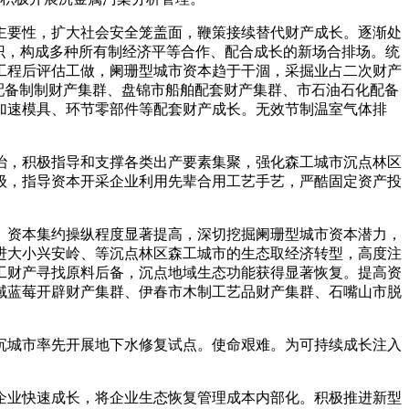
要性，扩大社会安全笼盖面，鞭策接续替代财产成长。逐渐处
识，构成多种所有制经济平等合作、配合成长的新场合排场。统
工程后评估工做，阑珊型城市资本趋于干涸，采掘业占二次财产
配备制制财产集群、盘锦市船舶配套财产集群、市石油石化配备
加速模具、环节零部件等配套财产成长。无效节制温室气体排
，积极指导和支撑各类出产要素集聚，强化森工城市沉点林区
级，指导资本开采企业利用先辈合用工艺手艺，严酷固定资产投
资本集约操纵程度显著提高，深切挖掘阑珊型城市资本潜力，
进大小兴安岭、等沉点林区森工城市的生态取经济转型，高度注
工财产寻找原料后备，沉点地域生态功能获得显著恢复。提高资
域蓝莓开辟财产集群、伊春市木制工艺品财产集群、石嘴山市脱
城市率先开展地下水修复试点。使命艰难。为可持续成长注入
业快速成长，将企业生态恢复管理成本内部化。积极推进新型