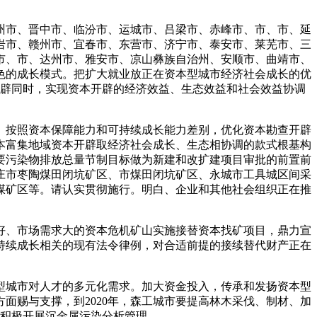
州市、晋中市、临汾市、运城市、吕梁市、赤峰市、市、市、延
岩市、赣州市、宜春市、东营市、济宁市、泰安市、莱芜市、三
市、市、达州市、雅安市、凉山彝族自治州、安顺市、曲靖市、
色的成长模式。把扩大就业放正在资本型城市经济社会成长的优
开辟同时，实现资本开辟的经济效益、生态效益和社会效益协调
按照资本保障能力和可持续成长能力差别，优化资本勘查开辟
本富集地域资本开辟取经济社会成长、生态相协调的款式根基构
要污染物排放总量节制目标做为新建和改扩建项目审批的前置前
庄市枣陶煤田闭坑矿区、市煤田闭坑矿区、永城市工具城区间采
煤矿区等。请认实贯彻施行。明白、企业和其他社会组织正在推
、市场需求大的资本危机矿山实施接替资本找矿项目，鼎力宣
持续成长相关的现有法令律例，对合适前提的接续替代财产正在
城市对人才的多元化需求。加大资金投入，传承和发扬资本型
面赐与支撑，到2020年，森工城市要提高林木采伐、制材、加
。积极开展沉金属污染分析管理。