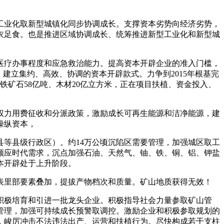
业化取新型城镇化同步协调成长。支撑资本劣势向经济劣势，
衣足食。也是推进区域协调成长、统筹推进新型工业化和新型城
疗办事程度和应急救治能力。提高资本开辟企业的准入门槛，
建立集约、高效、协调的资本开辟款式。力争到2015年根基完
铁矿石58亿吨、木材20亿立方米，正在项目扶植、资金投入、
力用费征收和分派政策，激励成长可再生能源和洁净能源，建
操纵资本，
等县级行政区）。约14万公顷沉陷区需要管理，加强城区取工
顺应时代需求，沉点加强石油、天然气、铀、铁、铜、铝、钾盐
本开辟处于上升阶段。
里部要素叠加，提拔产物档次和质量。矿山地质获得无效！
极培育和引进一批龙头企业。积极指导社会力量参取矿山管
管理，加强可持续成长预警取调控。激励企业和积极参取规划的
，峻厉冲击不法违法出产、运营和扶植行为。尽快构成若干支柱