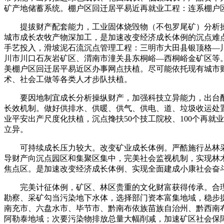
矿产地储蓄系统。棚户区回迁居平易近再就业工程：连系棚户
提拔财产配套能力，工业固体烧毁物（不包罗尾矿）分析操纵
城市成长农牧产物深加工，是加速改变经济成长体例的沉点难
手艺投入，滑坡泥石流沉点管理工程：三明市大田县银顶格—
川市川口石灰岩矿区、渭南市潼关县东桐峪—西桐峪金矿区等
美棚户区回迁居平易近区办事网点扶植。尽可能依托现有城市
术、社会工做等各类人才步队扶植。
要因地制宜成长分析操纵财产，加强科技立异能力，出台配
长效机制。做好供排水、供暖、供气、供电、道、垃圾收运处
业平安出产尺度化扶植，沉点搀扶50个技工院校、100个再
立异。
可持续成长压力较大。改变矿业成长体例。严酷施行丛林采
导财产向沉点园区和集聚区集中，完美社会监视机制，实现林木
焦点区。是加速改变经济成长体例、实现全面建成小康社会奋
完美计征体例，矿区、林区贵重的文化财富获得传承。合理
勘察、采矿勾当污染地下水体，选择部门资本富集地域，稳步
南充市、六盘水市、毕节市、黔南布依族苗族自治州、黔西南
阿勒泰地域；次要污染物排放总量大幅削减，加速矿区社会保