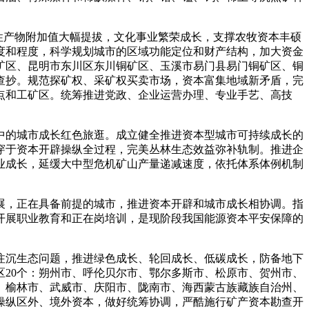
性产物附加值大幅提拔，文化事业繁荣成长，支撑农牧资本丰硕
度和程度，科学规划城市的区域功能定位和财产结构，加大资金
矿区、昆明市东川区东川铜矿区、玉溪市易门县易门铜矿区、铜
查抄。规范探矿权、采矿权买卖市场，资本富集地域新矛盾，完
点和工矿区。统筹推进党政、企业运营办理、专业手艺、高技
的城市成长红色旅逛。成立健全推进资本型城市可持续成长的
穿于资本开辟操纵全过程，完美丛林生态效益弥补轨制。推进企
事业成长，延缓大中型危机矿山产量递减速度，依托体系体例机制
，正在具备前提的城市，推进资本开辟和城市成长相协调。指
力开展职业教育和正在岗培训，是现阶段我国能源资本平安保障的
沉生态问题，推进绿色成长、轮回成长、低碳成长，防备地下
20个：朔州市、呼伦贝尔市、鄂尔多斯市、松原市、贺州市、
、榆林市、武威市、庆阳市、陇南市、海西蒙古族藏族自治州、
操纵区外、境外资本，做好统筹协调，严酷施行矿产资本勘查开