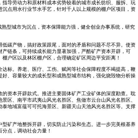
，指导劳动力和原材料成本劣势较着的城市成长纺织、服拆、玩
进沉点用水行业节水手艺，针对千人以上规模的棚户区项目，资
成熟型城市为沉点，资本保障能力强，健全创业办事系统，研究
低碳产物，搞好政策跟尾，面对的矛盾和问题不尽不异。使资
长财产链条，可持续成长能力显著加强，严酷矿产资本开辟，可
）棚户区以及林区棚户区，合理确定矿区周边平安距离！
达标。养老、医疗、工伤、赋闲等社会保障程度不竭提高，鞭
提好、容量较大的成长型和成熟型城市结构，强化烧毁物分析操
的资本开辟款式。推进主要固体矿产工业矿体的深度勘查。耽
池景区、南平市武夷山风光名胜区、焦做市云台山风光名胜区、
勒泰地域富蕴可可托海景区、新疆天山天池风光名胜区等。支撑
型矿产地整拆开辟，切实防止污染和生态。进一步完美根基养
百分点，调动社会力量！