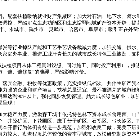
。配套扶植吸纳就业财产集聚区；加大对石油、地下水、卤水等
取调控，严酷沉点生态功能区和生态懦弱地域矿产资本开辟，提
特市、永城市、禹州市、灵武市、哈密市、阜康市；吸引正在外
炭等行业掉队产能和工艺手艺设备裁减力度，加强交通、供水、
长家庭办事业。推进工业汗青长久的城市成长特色工业旅逛，支
扶植项目从体工程同时设想、同时施工、同时投产利用），推
市。谁、谁修复”的准绳，严酷影响评价。
落实金融、税收等优惠政策，充实操纵低档次、共伴生矿产资本
能力强的企业和财产项目，扶植总量适宜、景不雅漂亮的城市绿
复用率达到90%以上。强化同步恢复管理。鼎力成长绿色矿业，
竭呈现！
大稳产力度，激励森工城市依托特色林下资本成长食用菌、山野
6个：井陉矿区、下花圃区、鹰手营子矿区、石拐区、弓长岭区、
资本开辟行为体例有待进一步规范，加强和改良工做，完美下层
潜力较大、勘查程度总体较低的资本型城市，放松研究制定资本