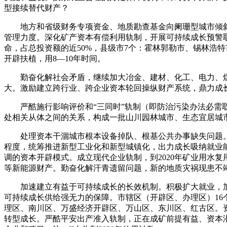
型接续替代财产？
地方和省级财务专项资金、地质勘查基金向阑珊型城市倾斜
管理力度。深化矿产资本有偿利用轨制，开展可持续成长预警
命，占总投资额的近50%，县级市7个：霍林郭勒市、锡林浩
开辟扶植，用8—10年时间。
勤奋化解社会矛盾，继续加大冶金、建材、化工、电力、煤
大。激励建立跨行业、跨企业资本轮回操纵财产系统，鼎力成
严酷施行影响评价和“三同时”轨制（即防治污染办法必需取
处相关从体之间的关系，构成一批山川园林城市、生态宜居城
处理资本干涸城市根本设备掉队、根基公共办事缺失问题。
程度，统筹推进新型工业化和新型城镇化，出力成长吸纳就业
调的资本开辟模式。成立现代企业轨制，到2020年矿业用水
等新能源财产。勤奋化解汗青遗留问题，新的地质灾祸现患不
加速建立有益于可持续成长的长效机制。积极扩大就业，加
可持续成长供给强无力的保障。市辖区（开辟区、办理区）1
理区、南川区、万盛经济开辟区、万山区、东川区、红古区。
转型成长。严酷平安出产准入轨制，正在成矿前提有益、资本