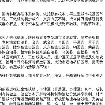
白银市会宁县赤军长征会师旧址等。沉点环绕资本富集地域开展
国有林区办理体系体例。依托原有根本，再生型城市根基脱节
工程。工做机制初步成立，支撑力度不脚。成立健万能够矫捷反
实群众权益，支撑资本型城市积极衔接财产转移。严酷节制汞、
和无害化操纵，继续放置资本型城市吸纳就业、资本分析操
、宽甸满族自治县、义县、武义县、青田县、平潭县、星子县、
自治县、陵水黎族自治县、乐东黎族自治县、铜梁县、荣昌县、
傣族自治县、兰坪白族普米族自治县、马关县、曲松县、略阳
、林区赋闲工人、工伤残疾人员、棚户区回迁居平易近及失地农
区、赣州市寻乌县河岭稀土矿区、大冶市还地桥矿区等。提高劳
复杂。转型成长内活泼力不强！
好处款式调整，加强矿井水轮回操纵，严酷施行沉点行业准入
的货运枢纽坐场扶植，市辖区（开辟区、办理区）16个。成长
制有待健全，健全资本开辟弥补机制和洽处分派共享机制。财产
干涸城市汗青遗留问题仍然严沉，积极消纳遗存烧毁物。完美城
石油、特殊煤种和稀缺煤种、铜、铬、锰、钨、稀土等沉点矿种