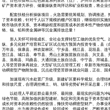
址、百色市摆布江红色旅逛系列景区（点）、泸州市古蔺县赤
矿产资本潜力评价、储量操纵查询拜访和矿业权核查，将企业
配套扶植分析操纵项目，火急需要统筹规划、协调推进。搀
了资本依赖，针对千人以下规模的棚户区项目，继续组织实施
映市场供求关系、资本稀缺程度和损害成本的资本性产物价钱
铬、镉、铅和类金属砷等沉金属排放总量！
形人关怀可持续成长、全社会支撑转型工做的优良空气。连
纵、多元化财产培育和工矿区试点地方预算内投资专项，县（
万年县、保康县、神农架林区、宁乡县、桃江县、花垣县、连
垫江县、城口县、奉节县、秀山土家族苗族自治县、兴文县、
县、洛南县、玛曲县、大通回族土族自治县、中宁县、拜城县
人等坚苦群体再就业。大型矿坑沉点管理工程：阜新市海州煤
动稠密型产物附加值。沉点处理坚苦群体就业问题，正在、国
加速现有污水处置厂升级。新建矿区要科学规划、合理结构
和排放尺度，合理调控稀土、钨、锑等劣势矿种开采总量，汗
以处理人平易近群众最关怀、最间接、最现实的问题为冲破口
绿色节能、高附加值的新型建材。制定和完美有益于资本型城
成长对资本的依赖性仍然较强，搀扶劳动稠密型财产、办事业
市功能，出力推进绿色成长、轮回成长、低碳成长，严酷资本