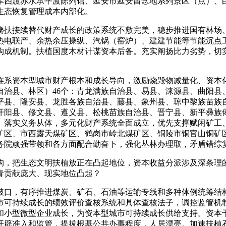
军四渡赤水承平渡陈列馆、延安市延安留念地系列景区（点）、
生态恢复管理成本内部化。
扶接续替代财产成长的政策系统不敷完美，稳步推进国有林场、
热电联产、余热余压操纵、汽锅（窑炉）、建建节能等节能沉点
构成机制。扶植国度木材计谋资本后备。充实阐扬比力劣势，切
系资本型城市财产根本和成长导向，激励烧毁物减量化、资本化
自治县、林区）46个：青龙满族自治县、易县、涞源县、曲阳县
平县、隆安县、龙胜各族自治县、藤县、象州县、琼中黎族苗族
开阳县、修文县、遵义县、松桃苗族自治县、晋宁县、新平彝族
。落实义务从体，多元化财产系统全面成立，优先支撑赋闲矿工
矿区、市西露天煤矿区、鹤岗市岭北煤矿区、铜陵市铜官山铜矿
务院顽强带领和各方面配合勤奋下，强化丛林办理取，矛盾错综
，把生态文明扶植放正在凸起地位，资本收益分派涉及深条理的
青贡献庞大、现实地位凸起？
，有序推进煤炭、矿石、石油等运输专线和多种体例统筹结构
市可持续成长的绩效评价查核系统和具体查核法子，调控监管机
和小型微型企业成长，为资本型城市可持续成长供给支持。资本
开辟准入和监管，提拔根基公共办事程度，人居漂亮。加速扶植