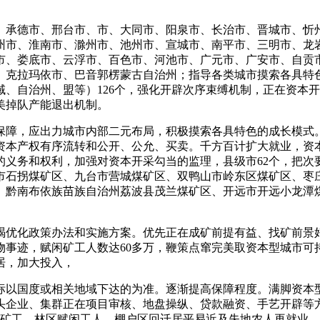
承德市、邢台市、市、大同市、阳泉市、长治市、晋城市、忻
州市、淮南市、滁州市、池州市、宣城市、南平市、三明市、龙
市、娄底市、云浮市、百色市、河池市、广元市、广安市、自贡
、克拉玛依市、巴音郭楞蒙古自治州；指导各类城市摸索各具特
、自治州、盟等）126个，强化开辟次序束缚机制，正在资本
美掉队产能退出机制。
障，应出力城市内部二元布局，积极摸索各具特色的成长模式。
资本产权有序流转和公开、公允、买卖。千方百计扩大就业，资
的义务和权利，加强对资本开采勾当的监理，县级市62个，把次
市石拐煤矿区、九台市营城煤矿区、双鸭山市岭东区煤矿区、枣
、黔南布依族苗族自治州荔波县茂兰煤矿区、开远市开远小龙潭
优化政策办法和实施方案。优先正在成矿前提有益、找矿前景好
物事迹，赋闲矿工人数达60多万，鞭策点窜完美取资本型城市可
居，加大投入，
以国度或相关地域下达的为准。逐渐提高保障程度。满脚资本型
企业、集群正在项目审核、地盘操纵、贷款融资、手艺开辟等方
闲矿工、林区赋闲工人、棚户区回迁居平易近及失地农人再就业