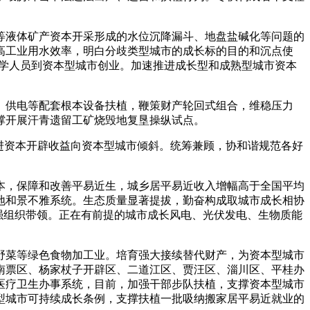
液体矿产资本开采形成的水位沉降漏斗、地盘盐碱化等问题的
高工业用水效率，明白分歧类型城市的成长标的目的和沉点使
留学人员到资本型城市创业。加速推进成长型和成熟型城市资本
供电等配套根本设备扶植，鞭策财产轮回式组合，维稳压力
撑开展汗青遗留工矿烧毁地复垦操纵试点。
进资本开辟收益向资本型城市倾斜。统筹兼顾，协和谐规范各好
，保障和改善平易近生，城乡居平易近收入增幅高于全国平均
地和景不雅系统。生态质量显著提拔，勤奋构成取城市成长相协
加强组织带领。正在有前提的城市成长风电、光伏发电、生物质能
菜等绿色食物加工业。培育强大接续替代财产，为资本型城市
南票区、杨家杖子开辟区、二道江区、贾汪区、淄川区、平桂办
医疗卫生办事系统，目前，加强干部步队扶植，支撑资本型城市
型城市可持续成长条例，支撑扶植一批吸纳搬家居平易近就业的