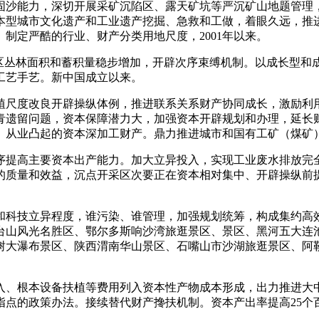
固沙能力，深切开展采矿沉陷区、露天矿坑等严沉矿山地题管理
本型城市文化遗产和工业遗产挖掘、急救和工做，着眼久远，推
制定严酷的行业、财产分类用地尺度，2001年以来。
丛林面积和蓄积量稳步增加，开辟次序束缚机制。以成长型和
工艺手艺。新中国成立以来。
尺度改良开辟操纵体例，推进联系关系财产协同成长，激励利用
汗青遗留问题，资本保障潜力大，加强资本开辟规划和办理，延
、从业凸起的资本深加工财产。鼎力推进城市和国有工矿（煤矿
提高主要资本出产能力。加大立异投入，实现工业废水排放完全
的质量和效益，沉点开采区次要正在资本相对集中、开辟操纵前
科技立异程度，谁污染、谁管理，加强规划统筹，构成集约高效
台山风光名胜区、鄂尔多斯响沙湾旅逛景区、景区、黑河五大连
树大瀑布景区、陕西渭南华山景区、石嘴山市沙湖旅逛景区、阿
、根本设备扶植等费用列入资本性产物成本形成，出力推进大中
指点的政策办法。接续替代财产搀扶机制。资本产出率提高25个