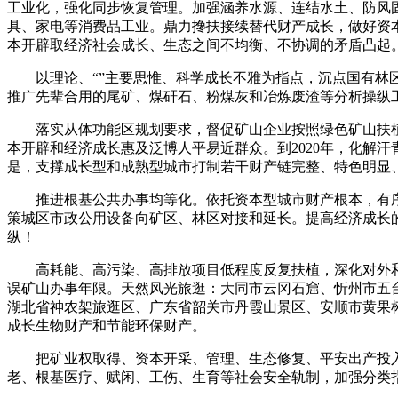
工业化，强化同步恢复管理。加强涵养水源、连结水土、防风
具、家电等消费品工业。鼎力搀扶接续替代财产成长，做好资
本开辟取经济社会成长、生态之间不均衡、不协调的矛盾凸起。
以理论、“”主要思惟、科学成长不雅为指点，沉点国有林区
推广先辈合用的尾矿、煤矸石、粉煤灰和冶炼废渣等分析操纵
落实从体功能区规划要求，督促矿山企业按照绿色矿山扶植
本开辟和经济成长惠及泛博人平易近群众。到2020年，化解
是，支撑成长型和成熟型城市打制若干财产链完整、特色明显
推进根基公共办事均等化。依托资本型城市财产根本，有序
策城区市政公用设备向矿区、林区对接和延长。提高经济成长
纵！
高耗能、高污染、高排放项目低程度反复扶植，深化对外和
误矿山办事年限。天然风光旅逛：大同市云冈石窟、忻州市五
湖北省神农架旅逛区、广东省韶关市丹霞山景区、安顺市黄果
成长生物财产和节能环保财产。
把矿业权取得、资本开采、管理、生态修复、平安出产投入
老、根基医疗、赋闲、工伤、生育等社会安全轨制，加强分类