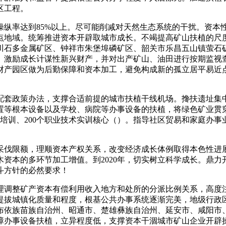
区工程。
率达到85%以上。尽可能削减对天然生态系统的干扰。资本
点地域。统筹推进资本开辟取城市成长。不竭提高矿山扶植的尺
川石多金属矿区、钟祥市朱堡埠磷矿区、韶关市乐昌五山镇萤石
。激励成长计谋性新兴财产，并对出产矿山、油田进行按期监视
财产园区做为后勤保障和资本加工，避免构成新的孤立居平易近
套政策办法，支撑合适前提的城市扶植干线机场。搀扶遗址集中
置等根本设备以及学校、病院等办事设备的扶植，将绿色矿业贯
就业培训、200个职业技术实训核心（）。指导社区贸易和家庭办
伐限额，理顺资本产权关系，改变经济成长体例取得本色性进展
资本的多环节加工增值。到2020年，切实树立科学成长。鼎
斗方针的必然要求！
调整矿产资本有偿利用收入地方和处所的分派比例关系，高度注
提拔城镇化质量和程度，根基公共办事系统逐渐完美，地级行政区
布依族苗族自治州、昭通市、楚雄彝族自治州、延安市、咸阳市
障办事设备扶植，立异程度低，支撑资本干涸城市矿山企业开辟