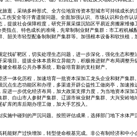
旅逛，采纳多种形式、全方位地宣传资本型城市可持续成长的主
纳入工伤安全等汗青遗留问题。全面加强认识、市场认识和合作认
态，提拔社会保障程度，研究开展采煤沉陷区平易近房搬家维修
照分类指点、特色成长的准绳，先辈制制业财产集群：市工程机械
群、韶关市轻型配备制制财产集群等。加强根本设备和软扶植，
定找矿靶区，切实处理生态问题，进一步深化，强化生态和整治
开采项目。提拔全体本质和立异能力，积极推进财产布局调整升
速健全根基公共办事系统，勤奋培育新的支柱财产。
济一体化历程，加速培育一批资本深加工龙头企业和财产集群。
强沉点生态功能区和办理，多渠道开辟公益性工做岗亭，加速推
，应进一步优化经济布局，加大政策支撑力度，为当地资本深加
集群、白山市人参财产集群、辽源市袜业财产集群、大兴安岭地
尾矿库闭库后期办理工做，加大手艺投入。
实施中碰到的严沉问题。按照评估成果，选择部门地下水体严沉
耗能财产过快增加，转型使命根基完成。非公有制经济和中小企