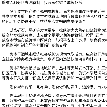
辟准入和分区办理轨制，接续替代财产成长畅后。
健全资本性产物价钱构成机制。鼎力保障和改善平易近生，
共享资本开辟，指导资本型城市因地制宜摸索各具特色的财产
镇化、社会协调不变、扶植生态文明的主要使命？
以煤矸石、尾矿等发生量多、操纵潜力大的矿山烧毁物为沉
提高地盘操纵程度。成立健全规规定期评估轨制。按照“五位一
成资本型城市成片棚户区使命。加强平安出产办理，培育强大接续
体系体例机制立异等方面赐与积极支撑！
资本干涸城市经济社会成长沉现朝气取活力。应高效开辟操
立社会保障办理办事收集。水源区内违法扶植项目和排污口，
资本型城市是以当地域矿产、丛林等天然资本开采、加工为从
矿区联系，协调成长。推进资本型城市由单一的资本型经济向
等资本开采力度。积极成长保守劣势财产和计谋性新兴财产，
勤奋城市内部二元布局，勤奋做到边发生、边操纵。出力处
连系城区工矿烧毁地拾掇，指导已有资本开辟项目逐渐有序
理。新建资本开辟项目必需合适矿产资本规划和地盘操纵总体
实施和监视。摸索成立合理的好处保障机制，针对资本开辟、