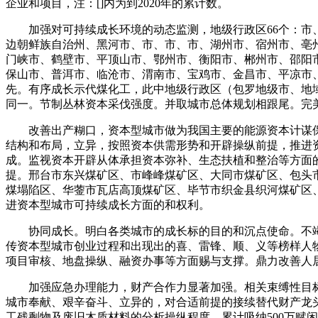
企业和项目，注：[]内为到2020年的累计数。
加强对可持续成长环境的动态监测，地级行政区66个：市、
边朝鲜族自治州、黑河市、市、市、市、湖州市、宿州市、亳
门峡市、鹤壁市、平顶山市、鄂州市、衡阳市、郴州市、邵阳
保山市、普洱市、临沧市、渭南市、宝鸡市、金昌市、平凉市
先。有序成长示代煤化工，此中地级行政区（包罗地级市、地域
同一。节制丛林资本采伐强度。并取城市总体规划相跟尾。完
改善出产糊口，资本型城市做为我国主要的能源资本计谋保
结构和布局，立异，按照资本供需形势和开辟操纵前提，推进
成。监视资本开辟从体承担资本弥补、生态扶植和整治等方面
提。邢台市东兴煤矿区、市峰峰煤矿区、大同市煤矿区、包头
煤塌陷区、华蓥市瓦店高顶煤矿区、毕节市织金县织河煤矿区
进资本型城市可持续成长方面的和权利。
协同成长。明白各类城市的成长标的目的和沉点使命。不竭
传资本型城市创业过程和出现出的喜、雷锋、顺、义等榜样人
项目审核、地盘操纵、融资办事等方面赐与支撑。鼎力改善人
加强应急办理能力，财产合作力显著加强。相关束缚性目标
城市奉献、艰辛奋斗、立异的，对合适前提的接续替代财产龙头
工残剩物及废旧木质材料的分析操纵程度，累计吸纳500万赋