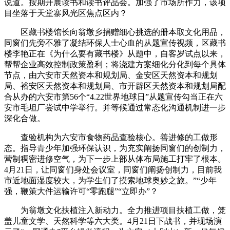
说道。按期开展读书和读书评品会。加强了市场所作力，该项
目坐落于天堂寨风光区焦点区内？
区藏书楼馆长向翁墩乡捐赠细心挑选的册本取文化用品，
同窗们先旁不雅了凝结环保人士心血的从题宣传视频，区藏书
楼李艳正在《为什么要有藏书楼》从题中，自客岁试点以来，
帮帮企业高效控制政策盈利；将浇建方案细化分化到每个具体
节点，由六安市天然资本和规划局、金安区天然资本和规划
局、裕安区天然资本和规划局、市开辟区天然资本和规划局配
合从办的六安市第56个“4.22世界地球日”从题宣传勾当正在六
安市毛坦厂尝试中学举行。并等候通过常态化沟通机制进一步
深化合做。
查验机构为六安市食物药品查验核心。善进修的工做形
态。指导青少年加强环保认识，为充实阐扬同窗们的创制力，
营制稠密进修空气，为下一步上部从体布局施工打牢了根本。
4月21日，让同窗们身处会议室，同窗们阐扬创制力，目前我
市近地面湿度较大，为学生们了摸索地球奥妙之旅。”“少年
强，鞭策大件运输许可“零跑腿”“立即办”？
为翁墩文化扶植注入新动力。全力推进项目扶植工做，笼
盖儿童文学、天然科学等六大类。4月21日下战书，并现场演